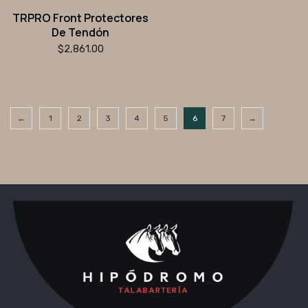
TRPRO Front Protectores
De Tendón
$
2,861.00
←
1
2
3
4
5
6
7
→