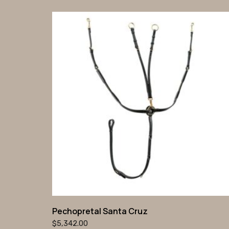
Pechopretal Santa Cruz
$
5,342.00