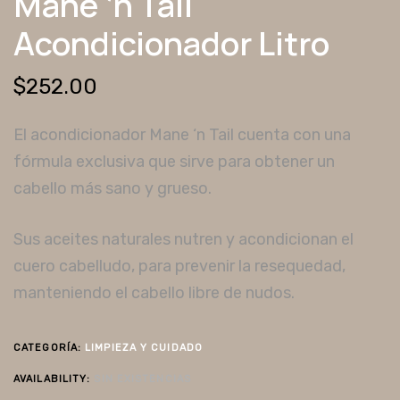
Mane ‘n Tail
Acondicionador Litro
$
252.00
El acondicionador Mane ‘n Tail cuenta con una
fórmula exclusiva que sirve para obtener un
cabello más sano y grueso.
Sus aceites naturales nutren y acondicionan el
cuero cabelludo, para prevenir la resequedad,
manteniendo el cabello libre de nudos.
CATEGORÍA:
LIMPIEZA Y CUIDADO
AVAILABILITY:
SIN EXISTENCIAS