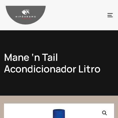
Skip
Skip
links
to
To
content
na
Mane ‘n Tail
Acondicionador Litro