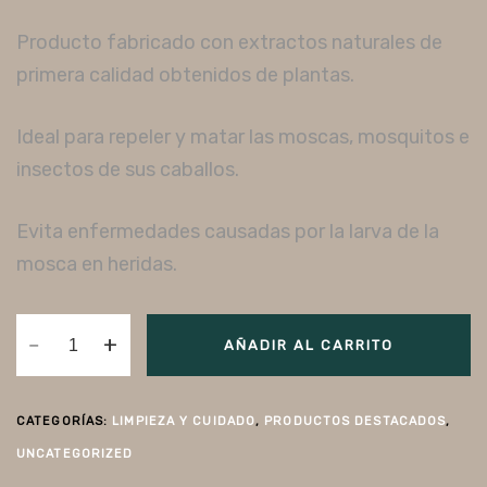
Producto fabricado con extractos naturales de
primera calidad obtenidos de plantas.
Ideal para repeler y matar las moscas, mosquitos e
insectos de sus caballos.
Evita enfermedades causadas por la larva de la
mosca en heridas.
AÑADIR AL CARRITO
CATEGORÍAS:
LIMPIEZA Y CUIDADO
,
PRODUCTOS DESTACADOS
,
UNCATEGORIZED