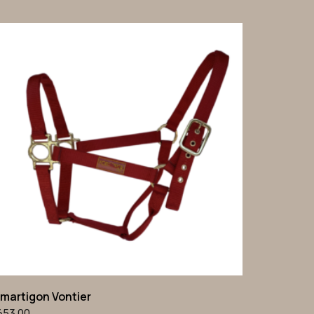
lmartigon Vontier
653.00