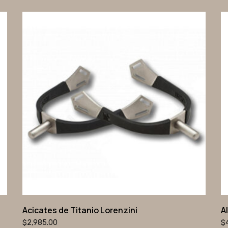
Acicates de Titanio Lorenzini
A
$
2,985.00
$