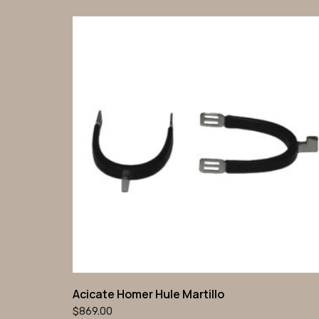
Acicate Homer Hule Martillo
$
869.00