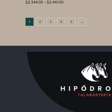
$
2,344.00
-
$
2,441.00
1
2
3
4
5
→