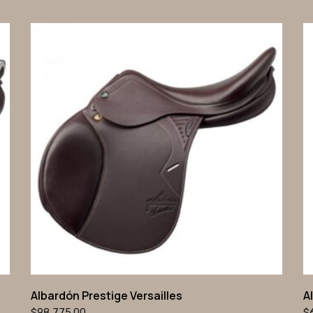
Albardón Prestige Versailles
A
$
98,775.00
$