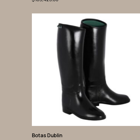
Rango
de
precios:
desde
$2,344.00
hasta
$2,441.00
Botas Dublin