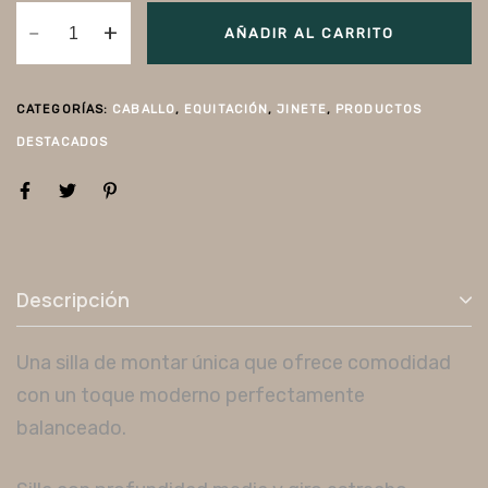
AÑADIR AL CARRITO
CATEGORÍAS:
CABALLO
,
EQUITACIÓN
,
JINETE
,
PRODUCTOS
DESTACADOS
Descripción
Una silla de montar única que ofrece comodidad
con un toque moderno perfectamente
balanceado.