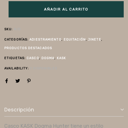
AÑADIR AL CARRITO
SKU:
N/D
CATEGORÍAS:
ADIESTRAMIENTO
,
EQUITACIÓN
,
JINETE
,
PRODUCTOS DESTACADOS
ETIQUETAS:
CASCO
,
DOGMA
,
KASK
AVAILABILITY:
1 DISPONIBLES
Descripción
Casco KASK Dogma Hunter tiene un estilo