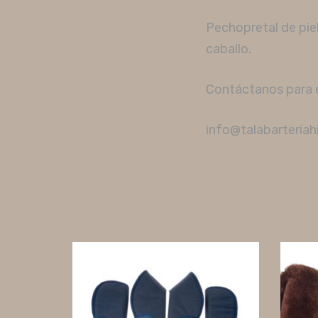
Pechopretal de pie
caballo.
Contáctanos para el
info@talabarteria