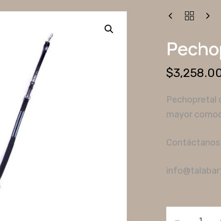
PECHOPRETAL
FARIS
QUANTITY
Pechop
$
3,258.0
Pechopretal d
mayor comodi
Contáctanos p
info@talabar