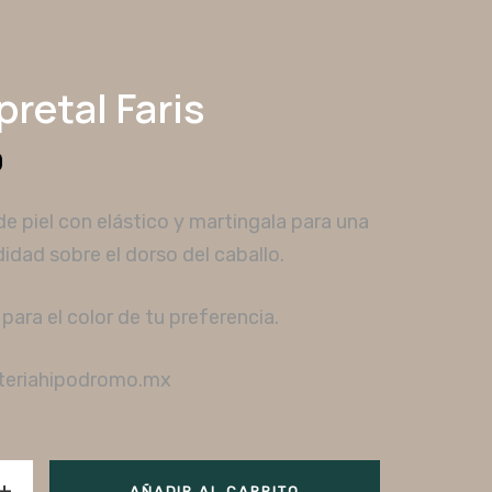
retal Faris
0
e piel con elástico y martingala para una
dad sobre el dorso del caballo.
ara el color de tu preferencia.
teriahipodromo.mx
AÑADIR AL CARRITO