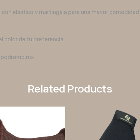
l con elástico y martingala para una mayor comodidad 
 color de tu preferencia.
hipodromo.mx
Related Products